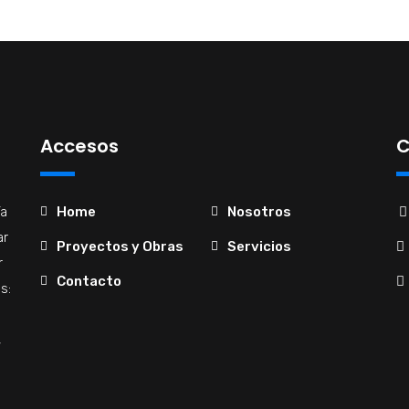
Accesos
C
ía
Home
Nosotros
ar
Proyectos y Obras
Servicios
r
Contacto
s:
,