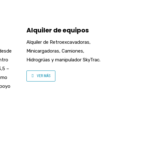
Alquiler de equipos
Alquiler de Retroexcavadoras,
 desde
Minicargadoras, Camiones,
ntro
Hidrogrúas y manipulador SkyTrac.
3,5 –
VER MÁS
omo
apoyo